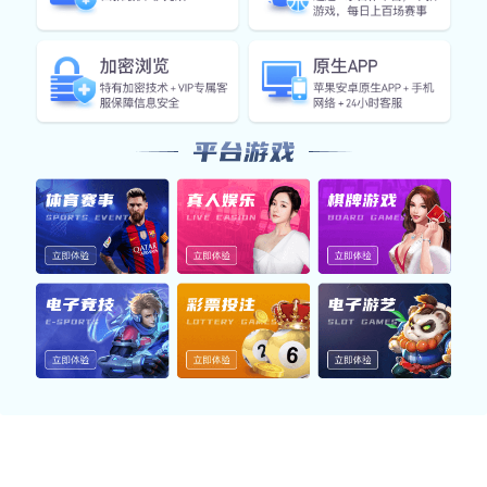
持续优化，数据驱动
平台基于用户行为分析，不断迭代功能细节与视觉交
互体验，结合 AI 智能算法与赛事数据，为用户提供
精准内容分发与个性化推荐，增强整体互动价值。
为什么全球用户都信赖世界杯官网入
口？
我们不仅是体育赛事数据平台，更是一站式的信
息服务提供商。从实时数据同步到安全机制建
设，再到用户服务体系，世界杯官网入口始终致