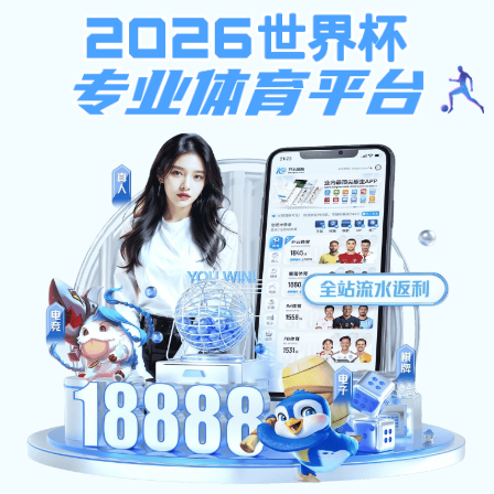
注册入口
全天更新 ·
世界杯官网入口
赛事实时同步
无论您身在何处，
世界杯官网入口APP
为您带来高
速、高清、稳定的观赛体验。
下载客户端
网页端访问