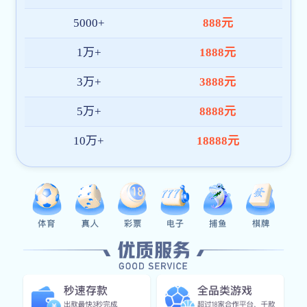
以信任构建口碑
所有服务均基于合规化机制运营，平台数据透明、交
易流程规范，长期致力于构建高可信度生态系统，持
续服务全球数百万用户，树立良好品牌形象。
多语言，多区域
支持多语种界面与主流货币结算方式，世界杯官网入
口 已服务覆盖东南亚、欧洲、中东等重点市场，具备
全球运营与本地适配的服务能力。